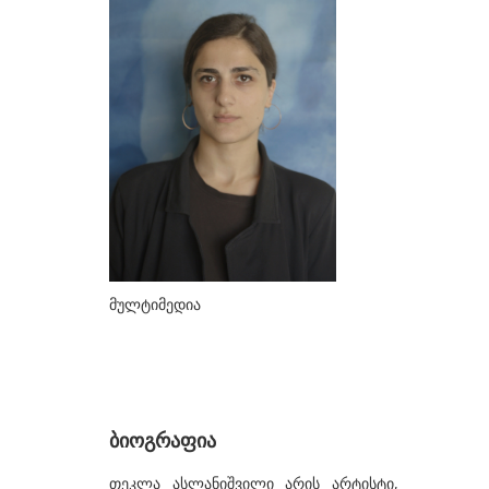
ᲮᲔᲚᲝᲕᲐᲜᲔᲑᲘ
ა-ბ
აბაზაძე ნიკო
ალექსი-მესხიშვილი ქეთუთა
ამაშუკელი გუჯი
ასლანიშვილი თეკლა
ასტალი თოლია
ახობაძე ცირა
მულტიმედია
ბასილაია ანრი
ბაღდავაძე ნანა
ბერეკაშვილი დარეჯან
ბიოგრაფია
ბერიძე ალექსანდრე
ბეროზა ლადო
თეკლა ასლანიშვილი არის არტისტი,