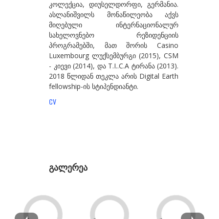
კოლექცია, დიუსელდორფი, გერმანია.
ასლანიშვილს მონაწილეობა აქვს
გზირიშვილი ანა
მიღებული ინტერნაციონალურ
გუგენჰეიმი ბეგი
სახელოვნებო რეზიდენციის
პროგრამებში, მათ შორის Casino
გულიშვილი ზურაბ
Luxembourg ლუქსემბურგი (2015), CSM
- კიევი (2014), და T.I..C.A ტირანა (2013).
გულუა ლია
2018 წლიდან თეკლა არის Digital Earth
დ-თ
fellowship-ის სტიპენდიანტი.
დაბრუნდაშვილი პაპუნა
CV
დავითაია მირზა
დეივიდ დათუნა
დუმბაძე სოსო
გალერეა
ესართია ხატია
ეძგვერაძე გია
ვაჩნაძე თინა