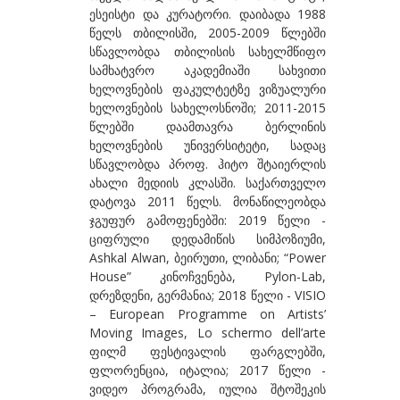
ესეისტი და კურატორი. დაიბადა 1988
ბეროზაშვილი ზურაბ
წელს თბილისში, 2005-2009 წლებში
სწავლობდა თბილისის სახელმწიფო
ბექაია უტა
სამხატვრო აკადემიაში სახვითი
ბჟალავა ჯემალ
ხელოვნების ფაკულტეტზე ვიზუალური
ხელოვნების სახელოსნოში; 2011-2015
ბუგიანი ირაკლი
წლებში დაამთავრა ბერლინის
ხელოვნების უნივერსიტეტი, სადაც
გ
სწავლობდა პროფ. ჰიტო შტაიერლის
გაბიანი ირინა
ახალი მედიის კლასში. საქართველო
დატოვა 2011 წელს. მონაწილეობდა
გაგოშიძე გიორგი
ჯგუფურ გამოფენებში: 2019 წელი -
ციფრული დედამიწის სიმპოზიუმი,
გაგოშიძე ნანა
Ashkal Alwan, ბეირუთი, ლიბანი; “Power
გაგოშიძე ნინო
House” კინოჩვენება, Pylon-Lab,
დრეზდენი, გერმანია; 2018 წელი - VISIO
გამსახურდია ნინა
– European Programme on Artists’
Moving Images, Lo schermo dell’arte
გეგია ალექსი
ფილმ ფესტივალის ფარგლებში,
გველესიანი მაგდა
ფლორენცია, იტალია; 2017 წელი -
ვიდეო პროგრამა, იულია შტოშეკის
გვეტაძე თეა