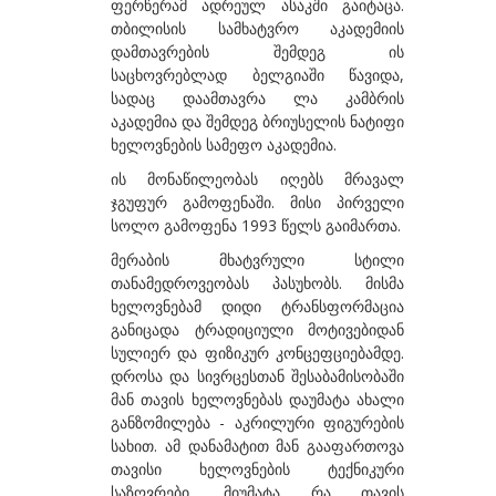
ფერწერამ ადრეულ ასაკში გაიტაცა.
ბეროზაშვილი ზურაბ
თბილისის სამხატვრო აკადემიის
დამთავრების შემდეგ ის
ბექაია უტა
საცხოვრებლად ბელგიაში წავიდა,
სადაც დაამთავრა ლა კამბრის
ბჟალავა ჯემალ
აკადემია და შემდეგ ბრიუსელის ნატიფი
ბუგიანი ირაკლი
ხელოვნების სამეფო აკადემია.
ის მონაწილეობას იღებს მრავალ
გ
ჯგუფურ გამოფენაში. მისი პირველი
გაბიანი ირინა
სოლო გამოფენა 1993 წელს გაიმართა.
გაგოშიძე გიორგი
მერაბის მხატვრული სტილი
თანამედროვეობას პასუხობს. მისმა
გაგოშიძე ნანა
ხელოვნებამ დიდი ტრანსფორმაცია
განიცადა ტრადიციული მოტივებიდან
გაგოშიძე ნინო
სულიერ და ფიზიკურ კონცეფციებამდე.
გამსახურდია ნინა
დროსა და სივრცესთან შესაბამისობაში
მან თავის ხელოვნებას დაუმატა ახალი
გეგია ალექსი
განზომილება - აკრილური ფიგურების
სახით. ამ დანამატით მან გააფართოვა
გველესიანი მაგდა
თავისი ხელოვნების ტექნიკური
გვეტაძე თეა
საზღვრები, მიუმატა რა თავის