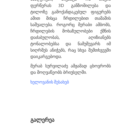
ფერწერას 3D განზომილება და
გზირიშვილი ანა
ტილოზე გამოქანდაკებულ ფიგურებს
ამით მისცა ჩრდილებით თამაშის
გუგენჰეიმი ბეგი
საშუალება. როგორც მერაბი ამბობს,
გულიშვილი ზურაბ
ჩრდილების მოხაზულობები ქმნის
დაძაბულობას, აღიზიანებს
გულუა ლია
ტონალობებსა და ნამუშევარს იმ
სიღრმეს ანიჭებს, რაც სხვა შემთხვევში
დ-თ
დაიკარგებოდა.
დაბრუნდაშვილი პაპუნა
მერაბ სურვილაძე ამჟამად ცხოვრობს
და მოღვაწეობს ბრიუსელში.
დავითაია მირზა
ხელოვანის შესახებ
დეივიდ დათუნა
დუმბაძე სოსო
ესართია ხატია
ეძგვერაძე გია
გალერეა
ვაჩნაძე თინა