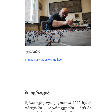
ᲮᲔᲚᲝᲕᲐᲜᲔᲑᲘ
ა-ბ
აბაზაძე ნიკო
ალექსი-მესხიშვილი ქეთუთა
ამაშუკელი გუჯი
ასლანიშვილი თეკლა
ფერწერა
ასტალი თოლია
merab.surviladze@gmail.com
ახობაძე ცირა
ბასილაია ანრი
ბაღდავაძე ნანა
ბიოგრაფია
ბერეკაშვილი დარეჯან
ბერიძე ალექსანდრე
მერაბ სურვილაძე დაიბადა 1965 წელს
თბილისში, საქართველოში. მერაბი
ბეროზა ლადო