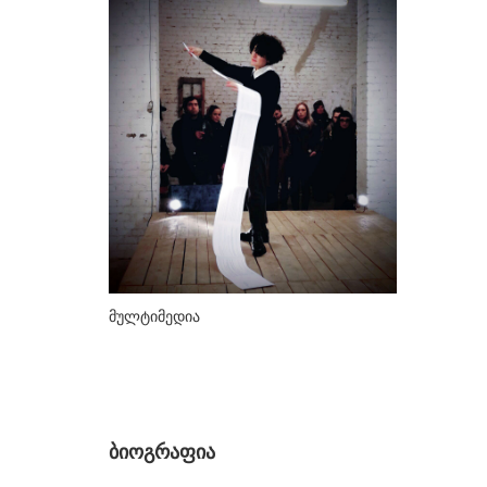
ᲮᲔᲚᲝᲕᲐᲜᲔᲑᲘ
ა-ბ
აბაზაძე ნიკო
ალექსი-მესხიშვილი ქეთუთა
ამაშუკელი გუჯი
ასლანიშვილი თეკლა
ასტალი თოლია
ახობაძე ცირა
მულტიმედია
ბასილაია ანრი
ბაღდავაძე ნანა
ბერეკაშვილი დარეჯან
ბერიძე ალექსანდრე
ბიოგრაფია
ბეროზა ლადო