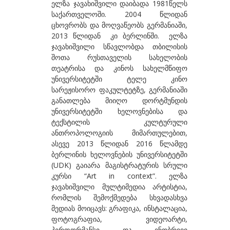
ელზა ჯავახიშვილი დაიბადა 1981წელს
ბეროზაშვილი ზურაბ
საქართველოში. 2004 წლიდან
ცხოვრობს და მოღვაწეობს გერმანიაში,
ბექაია უტა
2013 წლიდან კი ბერლინში. ელზა
ჯავახიშვილი სწავლობდა თბილისის
ბჟალავა ჯემალ
შოთა რუსთაველის სახელობის
ბუგიანი ირაკლი
თეატრისა და კინოს სახელმწიფო
უნივერსიტეტში ტელე კინო
გ
სარეჟისორო ფაკულტეტზე, გერმანიაში
განათლება მიიღო დორტმუნდის
გაბიანი ირინა
უნივერსიტეტში ხელოვნებისა და
გაგოშიძე გიორგი
ტექსტილის კულტურული
ანთროპოლოგიის მიმართულებით,
გაგოშიძე ნანა
ასევე 2013 წლიდან 2016 წლამდე
ბერლინის ხელოვნების უნივერსიტეტში
გაგოშიძე ნინო
(UDK) გაიარა მაგისტრატურის სრული
გამსახურდია ნინა
კურსი “Art in context”. ელზა
ჯავახიშვილი მულტიმედია არტისტია,
გეგია ალექსი
რომლის შემოქმედება სხვადასხვა
მედიას მოიცავს: გრაფიკა, ინსტალაცია,
გველესიანი მაგდა
ფოტოგრაფია, ვიდეოარტი,
გვეტაძე თეა
პერფორმანსი და ენობრივი