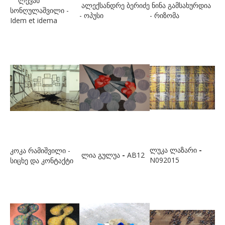
ლევან
ბუგიანი ირაკლი
ალექსანდრე ბერიძე
ნინა გამსახურდია
სონღულაშვილი -
- ოპუსი
- რიზომა
Idem et idema
გ
გაბიანი ირინა
გაგოშიძე გიორგი
გაგოშიძე ნანა
გაგოშიძე ნინო
გამსახურდია ნინა
გეგია ალექსი
გველესიანი მაგდა
ლუკა ლაზარი
-
კოკა რამიშვილი -
ლია გულუა
-
AB12
N092015
სიცხე და კონტაქტი
გვეტაძე თეა
გზირიშვილი ანა
გუგენჰეიმი ბეგი
გულიშვილი ზურაბ