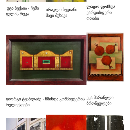
ყრუაშვილი ანიან
ლადო ფოჩხუა -
უტა ბექაია - ჩემი
ირაკლი ბუგიანი -
ვარდისფერი
გულის რუკა
შენგელია გიორგი
შავი მუსიკა
ოთახი
ჩიკვაიძე გია
ჩიჩუა დავით
ჩიჩუა ნანა
ჩხიკვაძე სოფო
წიკლაური ელისო
წულუკიძე ნადია
ჭ-ჯ
ჭაბაშვილი თამარ
ეკა მარანელი -
გიორგი ტყაბლაძე - წმინდა კომპიუტერის
ბროწეულები
რელიქვიები
ჭელიძე ზინაიდა
ჭკადუა გოჩა
ჭკადუა ეთერი