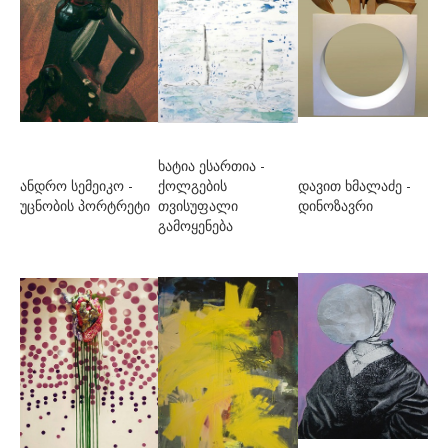
სიხარულიძე ბათუ
სონღულაშვილი ლევან
სოხაძე მელანო
სურვილაძე მერაბ
სხირტლაძე თათია
ხატია ესართია -
სხულუხია თემურ
ანდრო სემეიკო -
ქოლგების
დავით ხმალაძე -
უცნობის პორტრეტი
თვისუფალი
დინოზავრი
ტაბატაძე სოფია
გამოყენება
ტუსიაშვილი ქრისტინე
ტყაბლაძე გიორგი
უ-წ
უზნაძე ბესო
ფარცხალაძე მარიამ
ფოჩხუა ლადო