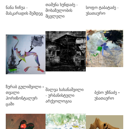
ნებიერიძე გიორგი
თამუნა ხუნდაძე -
ნანა ჩიჩუა -
სოფო ტაბატაძე -
მოხაზულობის
ნიჟარაძე კახა
მასკარადის შემდეგ
უსათაურო
მცვლელი
ოქროპირიძე გოგი
ოქროპირიძე თეა
პაპაშვილი გიორგი
პატიაშვილი გელა
პოლიაკოვი მარკ
რამიშვილი კოკა
რიგვავა სალომე
ზურაბ გულიშვილი
-
შალვა ხახანაშვილი
ს-ტ
თვალი
ბესო უზნაძე
-
- ურბანისტული
ჰორიზონტალურ
უსათაურო
არქეოლოგია
საკანდელიძე ნინო
ცაში
სემეიკო ანდრო
სირბილაძე თამუნა