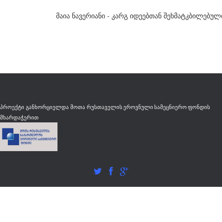
მაია ნავერიანი - კარგ იდეებთან შეხმატკბილებულ
რუსთაველის ეროვნული სამეცნიერო ფონდის
პროექტი განხორციელდა შოთა
მხარდაჭერით