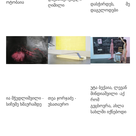
ოტობაია
დასჭირდეს, მე
ღიმილი
კ.ე. თამარა
დაგელოდები
კალანდაძე ნათია
კაპანაძე ქეთი
კესიდი გელა
კორიშელი ბოცო
კუბლა ჯორჯ
ლაზარი ლუკა
ლომსაძე ნინო
უტა ბექაია, ლევან
მ
მინდიაშვილი -აქ
ია მჭედლიშვილი -
თეა ჯორჯაძე -
რომ
მარანელი ეკა
სიჩუმე ხმაურამდე
უსათაურო
გეცხოვრა, ახლა
სახლში იქნებოდი
მასხარაშვილი გიორგი
მაჭავარიანი ანრი
მედოიძე სოფიო