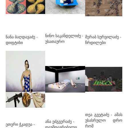
გულუა ლია
დ-თ
დაბრუნდაშვილი პაპუნა
დავითაია მირზა
ნინო საკანდელიძე
-
ნანა ბაღდავაძე -
მერაბ სურვილაძე -
უსათაურო
დიფტიხი
ჩრდილები
დეივიდ დათუნა
დუმბაძე სოსო
ესართია ხატია
ეძგვერაძე გია
ვაჩნაძე თინა
თოფურია კაკო
ი-ლ
იამანიძე თეონა
თეა გვეტაძე
- ამას
უსასრულო დრო
ანა ეძგვერაძე -
ეთერი ჭკადუა -
კ.ე. ანნა
რომ
დაუმთავრებელი