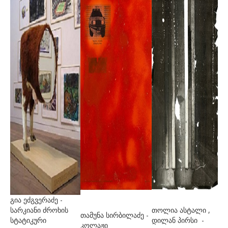
ჭუმბურიძე ნინა
ხახანაშვილი შალვა
ხმალაძე დავით
ჯავახიშვილი ელზა
ჯაფარიძე მირიან
ჯორჯაძე თეა
ჯორჯი ტილდა
ᲙᲝᲜᲢᲐᲥᲢᲘ
გია ეძგვერაძე -
სარკიანი ძროხის
თოლია ასტალი ,
თამუნა სირბილაძე -
სტატიკური
დილან პირსი -
კოლაჟი