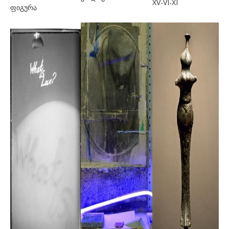
XV-VI-XI
ფიგურა