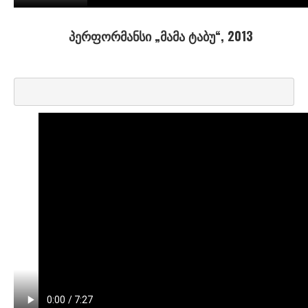
მარანელი ეკა
მასხარაშვილი გიორგი
პერფორმანსი „მამა ტაბუ“, 2013
მაჭავარიანი ანრი
მედოიძე სოფიო
მელიავა გი
მესხიშვილი ბელკა
მინდაძე იკო
მინდაძე კონსტანტინე
მინდიაშვილი ლევან
მოსიაშვილი ლევან
მუსხელი ვახო
მჭედლიშვილი ია
ნ-რ