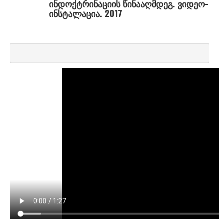
თოფურია კაკო
ინდოქტრინაციის წინააღმდეგ. ვიდეო-
ინსტალაცია. 2017
ი-ლ
იამანიძე თეონა
კ.ე. ანნა
კ.ე. თამარა
კალანდაძე ნათია
კაპანაძე ქეთი
კესიდი გელა
კორიშელი ბოცო
კუბლა ჯორჯ
ლაზარი ლუკა
ლომსაძე ნინო
მ