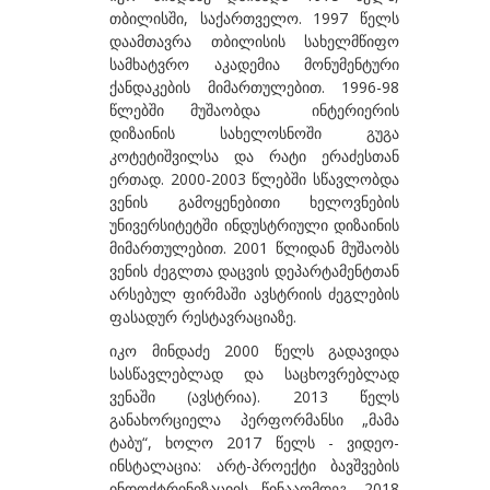
თბილისში, საქართველო. 1997 წელს
ბეროზაშვილი ზურაბ
დაამთავრა თბილისის სახელმწიფო
ბექაია უტა
სამხატვრო აკადემია მონუმენტური
ქანდაკების მიმართულებით. 1996-98
ბჟალავა ჯემალ
წლებში მუშაობდა ინტერიერის
დიზაინის სახელოსნოში გუგა
ბუგიანი ირაკლი
კოტეტიშვილსა და რატი ერაძესთან
გ
ერთად. 2000-2003 წლებში სწავლობდა
ვენის გამოყენებითი ხელოვნების
გაბიანი ირინა
უნივერსიტეტში ინდუსტრიული დიზაინის
მიმართულებით. 2001 წლიდან მუშაობს
გაგოშიძე გიორგი
ვენის ძეგლთა დაცვის დეპარტამენტთან
გაგოშიძე ნანა
არსებულ ფირმაში ავსტრიის ძეგლების
ფასადურ რესტავრაციაზე.
გაგოშიძე ნინო
იკო მინდაძე 2000 წელს გადავიდა
გამსახურდია ნინა
სასწავლებლად და საცხოვრებლად
ვენაში (ავსტრია). 2013 წელს
გეგია ალექსი
განახორციელა პერფორმანსი „მამა
ტაბუ“, ხოლო 2017 წელს - ვიდეო-
გველესიანი მაგდა
ინსტალაცია: არტ-პროექტი ბავშვების
გვეტაძე თეა
ინდოქტრინიზაციის წინააღმდეგ. 2018