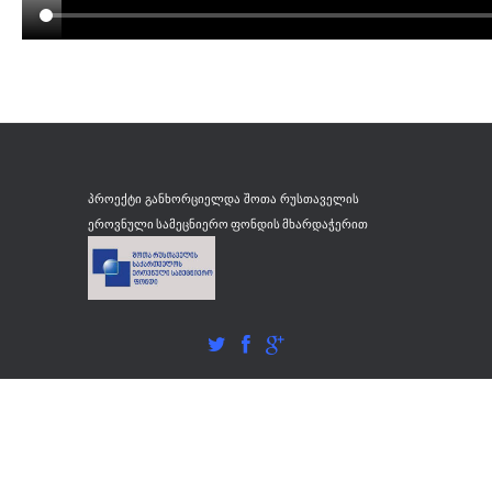
ნავერიანი ელენე
ნავერიანი მაია
ნაკაშიძე ლიანა
ნებიერიძე გიორგი
ნიჟარაძე კახა
რუსთაველის
პროექტი განხორციელდა შოთა
ოქროპირიძე გოგი
ეროვნული სამეცნიერო ფონდის მხარდაჭერით
ოქროპირიძე თეა
პაპაშვილი გიორგი
პატიაშვილი გელა
პოლიაკოვი მარკ
რამიშვილი კოკა
რიგვავა სალომე
ს-ტ