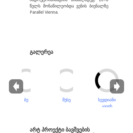
წელს მონაწილეობდა ვენის ბიენალზე
გზირიშვილი ანა
Parallel Vienna.
გუგენჰეიმი ბეგი
გულიშვილი ზურაბ
გულუა ლია
გალერეა
დ-თ
დაბრუნდაშვილი პაპუნა
დავითაია მირზა
დეივიდ დათუნა
დუმბაძე სოსო
ბუ
მუსე
სევდიანი
ესართია ხატია
კაცის
პორტრეტი
ეძგვერაძე გია
ვაჩნაძე თინა
არტ პროექტი ბავშვების