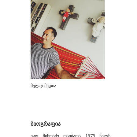
ᲮᲔᲚᲝᲕᲐᲜᲔᲑᲘ
ა-ბ
აბაზაძე ნიკო
ალექსი-მესხიშვილი ქეთუთა
ამაშუკელი გუჯი
ასლანიშვილი თეკლა
ასტალი თოლია
ახობაძე ცირა
მულტიმედია
ბასილაია ანრი
ბაღდავაძე ნანა
ბერეკაშვილი დარეჯან
ბიოგრაფია
ბერიძე ალექსანდრე
ბეროზა ლადო
იკო მინდაძე დაიბადა 1975 წელს,