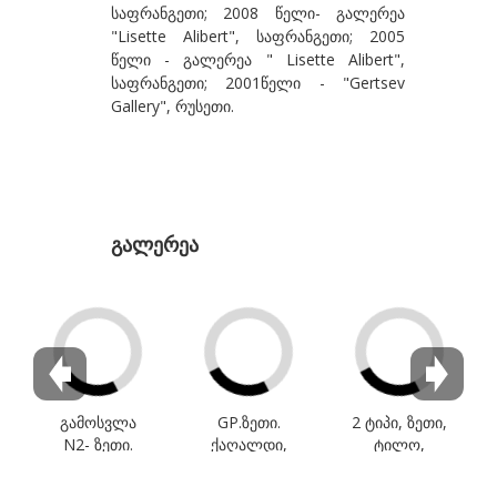
საფრანგეთი; 2008 წელი- გალერეა
გზირიშვილი ანა
"Lisette Alibert", საფრანგეთი; 2005
წელი - გალერეა " Lisette Alibert",
გუგენჰეიმი ბეგი
საფრანგეთი; 2001წელი - "Gertsev
Gallery", რუსეთი.
გულიშვილი ზურაბ
გულუა ლია
დ-თ
დაბრუნდაშვილი პაპუნა
გალერეა
დავითაია მირზა
დეივიდ დათუნა
დუმბაძე სოსო
ესართია ხატია
ეძგვერაძე გია
გამოსვლა
GP.ზეთი.
2 ტიპი, ზეთი,
N2- ზეთი.
ქაღალდი,
ტილო,
ვაჩნაძე თინა
ტილო.
ტილო.
130x97,2011.
97x130, 2011
140x190,2012