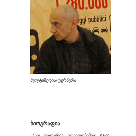
ᲮᲔᲚᲝᲕᲐᲜᲔᲑᲘ
ა-ბ
აბაზაძე ნიკო
ალექსი-მესხიშვილი ქეთუთა
ამაშუკელი გუჯი
ასლანიშვილი თეკლა
ასტალი თოლია
ახობაძე ცირა
მულტიმედია/ფერწერა
ბასილაია ანრი
ბაღდავაძე ნანა
ბერეკაშვილი დარეჯან
ბერიძე ალექსანდრე
ბიოგრაფია
ბეროზა ლადო
კაკო თოფურია, ფსევდონიმით Kako,