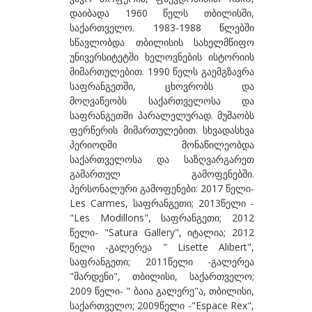
დაიბადა 1960 წელს თბილისში,
ბეროზაშვილი ზურაბ
საქართველო. 1983-1988 წლებში
ბექაია უტა
სწავლობდა თბილისის სახელმწიფო
უნივერსიტეტში ხელოვნების ისტორიის
ბჟალავა ჯემალ
მიმართულებით. 1990 წელს გაემგზავრა
საფრანგეთში, ცხოვრობს და
ბუგიანი ირაკლი
მოღვაწეობს საქართველოსა და
გ
საფრანგეთში პარალელურად. მუშაობს
ფერწერის მიმართულებით. სხვადასხვა
გაბიანი ირინა
პერიოდში მონაწილეობდა
საქართველოსა და საზღვარგარეთ
გაგოშიძე გიორგი
გამართულ გამოფენებში.
გაგოშიძე ნანა
პერსონალური გამოფენები: 2017 წელი-
Les Carmes, საფრანგეთი; 2013წელი -
გაგოშიძე ნინო
"Les Modillons", საფრანგეთი; 2012
წელი- "Satura Gallery", იტალია; 2012
გამსახურდია ნინა
წელი -გალერეა " Lisette Alibert",
გეგია ალექსი
საფრანგეთი; 2011წელი -გალერეა
"შარდენი", თბილისი, საქართველო;
გველესიანი მაგდა
2009 წელი- " ბაია გალერე"ა, თბილისი,
საქართველო; 2009წელი -"Espace Rex",
გვეტაძე თეა