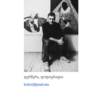
ᲮᲔᲚᲝᲕᲐᲜᲔᲑᲘ
ა-ბ
აბაზაძე ნიკო
ალექსი-მესხიშვილი ქეთუთა
ამაშუკელი გუჯი
ასლანიშვილი თეკლა
ასტალი თოლია
ახობაძე ცირა
ბასილაია ანრი
ფერწერა, ფოტოგრაფია
ბაღდავაძე ნანა
krotart@gmail.com
ბერეკაშვილი დარეჯან
ბერიძე ალექსანდრე
ბეროზა ლადო