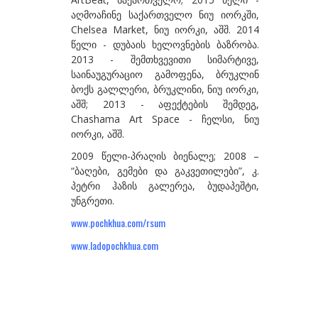
აღმოაჩინე საქართველო ნიუ იორკში,
გზირიშვილი ანა
Chelsea Market, ნიუ იორკი, აშშ. 2014
წელი - დუბაის ხელოვნების ბაზრობა.
გუგენჰეიმი ბეგი
2013 - შემთხვევითი სიმარტივე,
გულიშვილი ზურაბ
საინაუგურაციო გამოფენა, ბრუკლინ
ბოქს გალლერი, ბრუკლინი, ნიუ იორკი,
გულუა ლია
აშშ; 2013 - აფექტების შემდეგ,
Chashama Art Space - ჩელსი, ნიუ
დ-თ
იორკი, აშშ.
დაბრუნდაშვილი პაპუნა
2009 წელი-პრაღის ბიენალე; 2008 –
დავითაია მირზა
“ბაღები, გემები და გაკვეთილები”, კ.
პეტრი ჰაზის გალერეა, ბუდაპეშტი,
დეივიდ დათუნა
უნგრეთი.
დუმბაძე სოსო
www.pochkhua.com/rsum
www.ladopochkhua.com
ესართია ხატია
ეძგვერაძე გია
ვაჩნაძე თინა