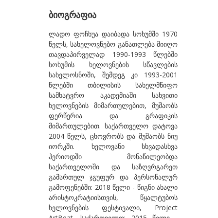
ბეროზაშვილი ზურაბ
ბიოგრაფია
ბექაია უტა
ლადო ფოჩხუა დაიბადა სოხუმში 1970
წელს, სახელოვნებო განათლება მიიღო
ბჟალავა ჯემალ
თავდაპირველად 1990-1993 წლებში
ბუგიანი ირაკლი
სოხუმის ხელოვნების სწავლების
სახელოსნოში, შემდეგ კი 1993-2001
გ
წლებში თბილისის სახელმწიფო
სამხატვრო აკადემიაში სახვითი
გაბიანი ირინა
ხელოვნების მიმართულებით, მუშაობს
გაგოშიძე გიორგი
ფერწერია და გრაფიკის
მიმართულებით. საქართველო დატოვა
გაგოშიძე ნანა
2004 წელს, ცხოვრობს და მუშაობს ნიუ
იორკში. ხელოვანი სხვადასხვა
გაგოშიძე ნინო
პერიოდში მონაწილეობდა
გამსახურდია ნინა
საქართველოში და საზღვრგარეთ
გამართულ ჯგუფურ და პერსონალურ
გეგია ალექსი
გამოფენებში: 2018 წელი - წიგნი ახალი
არისტოკრატიისთვის, წყალტუბოს
გველესიანი მაგდა
ხელოვნების ფესტივალი, Project
გვეტაძე თეა
ArtBeat, საქართველო; 2015 წელი -