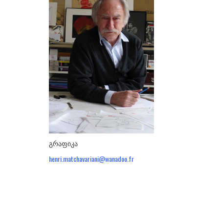
ᲮᲔᲚᲝᲕᲐᲜᲔᲑᲘ
ა-ბ
აბაზაძე ნიკო
ალექსი-მესხიშვილი ქეთუთა
ამაშუკელი გუჯი
ასლანიშვილი თეკლა
ასტალი თოლია
ახობაძე ცირა
გრაფიკა
ბასილაია ანრი
henri.matchavariani@wanadoo.fr
ბაღდავაძე ნანა
ბერეკაშვილი დარეჯან
ბერიძე ალექსანდრე
ბეროზა ლადო