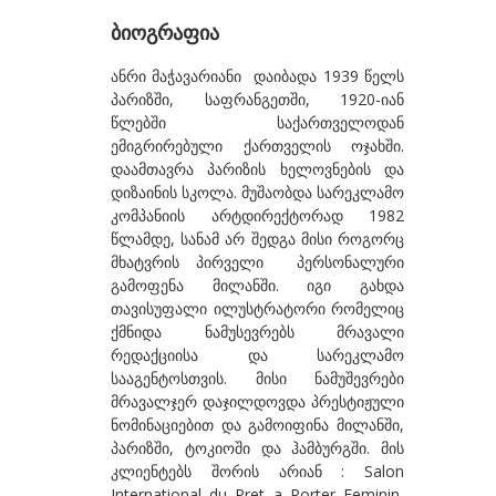
ბეროზაშვილი ზურაბ
ბიოგრაფია
ბექაია უტა
ანრი მაჭავარიანი დაიბადა 1939 წელს
პარიზში, საფრანგეთში, 1920-იან
ბჟალავა ჯემალ
წლებში საქართველოდან
ბუგიანი ირაკლი
ემიგრირებული ქართველის ოჯახში.
დაამთავრა პარიზის ხელოვნების და
გ
დიზაინის სკოლა. მუშაობდა სარეკლამო
კომპანიის არტდირექტორად 1982
გაბიანი ირინა
წლამდე, სანამ არ შედგა მისი როგორც
გაგოშიძე გიორგი
მხატვრის პირველი პერსონალური
გამოფენა მილანში. იგი გახდა
გაგოშიძე ნანა
თავისუფალი ილუსტრატორი რომელიც
ქმნიდა ნამუსევრებს მრავალი
გაგოშიძე ნინო
რედაქციისა და სარეკლამო
გამსახურდია ნინა
სააგენტოსთვის. მისი ნამუშევრები
მრავალჯერ დაჯილდოვდა პრესტიჟული
გეგია ალექსი
ნომინაციებით და გამოიფინა მილანში,
პარიზში, ტოკიოში და ჰამბურგში. მის
გველესიანი მაგდა
კლიენტებს შორის არიან : Salon
გვეტაძე თეა
International du Pret a Porter Feminin,