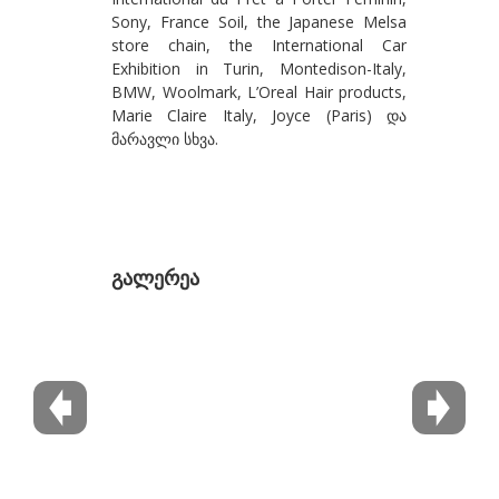
Sony, France Soil, the Japanese Melsa
გზირიშვილი ანა
store chain, the International Car
Exhibition in Turin, Montedison-Italy,
გუგენჰეიმი ბეგი
BMW, Woolmark, L’Oreal Hair products,
გულიშვილი ზურაბ
Marie Claire Italy, Joyce (Paris) და
მარავლი სხვა.
გულუა ლია
დ-თ
დაბრუნდაშვილი პაპუნა
დავითაია მირზა
გალერეა
დეივიდ დათუნა
დუმბაძე სოსო
ესართია ხატია
ეძგვერაძე გია
ვაჩნაძე თინა