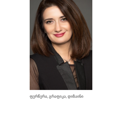
ᲮᲔᲚᲝᲕᲐᲜᲔᲑᲘ
ა-ბ
აბაზაძე ნიკო
ალექსი-მესხიშვილი ქეთუთა
ამაშუკელი გუჯი
ასლანიშვილი თეკლა
ასტალი თოლია
ახობაძე ცირა
ბასილაია ანრი
ფერწერა, გრაფიკა, დიზაინი
ბაღდავაძე ნანა
ბერეკაშვილი დარეჯან
ბერიძე ალექსანდრე
ბეროზა ლადო