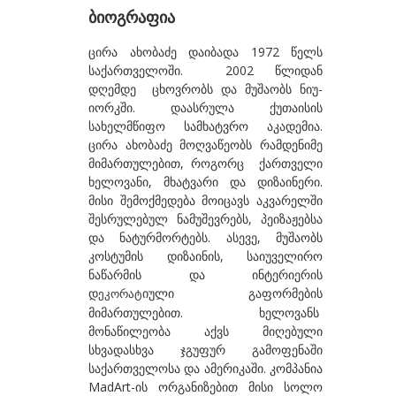
ბიოგრაფია
ბეროზაშვილი ზურაბ
ცირა ახობაძე დაიბადა 1972 წელს
ბექაია უტა
საქართველოში. 2002 წლიდან
ბჟალავა ჯემალ
დღემდე ცხოვრობს და მუშაობს ნიუ-
იორკში. დაასრულა ქუთაისის
ბუგიანი ირაკლი
სახელმწიფო სამხატვრო აკადემია.
ცირა ახობაძე მოღვაწეობს რამდენიმე
გ
მიმართულებით, როგორც
ქართველი
გაბიანი ირინა
ხელოვანი, მხატვარი და დიზაინერი.
მისი შემოქმედება მოიცავს აკვარელში
გაგოშიძე გიორგი
შესრულებულ ნამუშევრებს, პეიზაჟებსა
და ნატურმორტებს. ასევე, მუშაობს
გაგოშიძე ნანა
კოსტუმის დიზაინის, საიუველირო
გაგოშიძე ნინო
ნაწარმის და ინტერიერის
დ
იული გაფორმების
ეკორატ
გამსახურდია ნინა
მიმართულებით. ხელოვანს
გეგია ალექსი
მონაწილეობა აქვს მიღებული
სხვადასხვა ჯგუფურ გამოფენაში
გველესიანი მაგდა
საქართველოსა და ამერიკაში. კომპანია
MadArt-ის ორგანიზებით მისი სოლო
გვეტაძე თეა