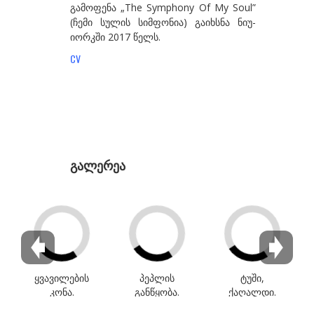
გამოფენა „The Symphony Of My Soul”
გზირიშვილი ანა
(ჩემი სულის სიმფონია) გაიხსნა ნიუ-
იორკში 2017 წელს.
გუგენჰეიმი ბეგი
CV
გულიშვილი ზურაბ
გულუა ლია
დ-თ
დაბრუნდაშვილი პაპუნა
გალერეა
დავითაია მირზა
დეივიდ დათუნა
დუმბაძე სოსო
ესართია ხატია
ეძგვერაძე გია
ყვავილების
პეპლის
ტუში,
ვაჩნაძე თინა
კონა.
განწყობა.
ქაღალდი.
აკვარელი,
ტუში,
20.3X25.4სმ.