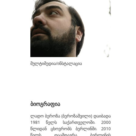
ᲮᲔᲚᲝᲕᲐᲜᲔᲑᲘ
ა-ბ
აბაზაძე ნიკო
ალექსი-მესხიშვილი ქეთუთა
ამაშუკელი გუჯი
ასლანიშვილი თეკლა
მულტიმედია/ინსტალაცია
ასტალი თოლია
ახობაძე ცირა
ბასილაია ანრი
ბაღდავაძე ნანა
ბიოგრაფია
ბერეკაშვილი დარეჯან
ლადო ბეროზა (ბეროზაშვილი) დაიბადა
ბერიძე ალექსანდრე
1981 წელს საქართველოში. 2000
წლიდან ცხოვრობს ბერლინში. 2010
ბეროზა ლადო
წელს დაამთავრა ბერლინის