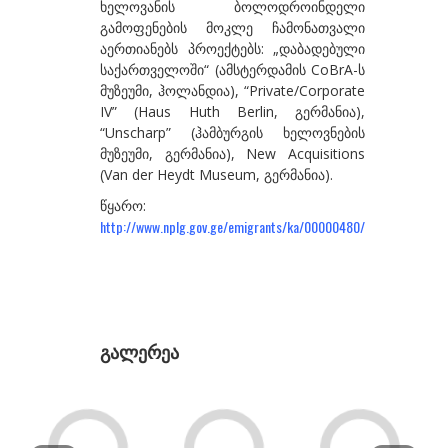
თოფურია კაკო
ხელოვანის ბოლოდროინდელი
გამოფენების მოკლე ჩამონათვალი
ი-ლ
აერთიანებს პროექტებს: „დაბადებული
საქართველოში“ (ამსტერდამის CoBrA-ს
იამანიძე თეონა
მუზეუმი, ჰოლანდია), “Private/Corporate
კ.ე. ანნა
IV” (Haus Huth Berlin, გერმანია),
“Unscharp” (ჰამბურგის ხელოვნების
კ.ე. თამარა
მუზეუმი, გერმანია), New Acquisitions
(Van der Heydt Museum, გერმანია).
კალანდაძე ნათია
წყარო:
კაპანაძე ქეთი
http://www.nplg.gov.ge/emigrants/ka/00000480/
კესიდი გელა
კორიშელი ბოცო
კუბლა ჯორჯ
გალერეა
ლაზარი ლუკა
ლომსაძე ნინო
მ