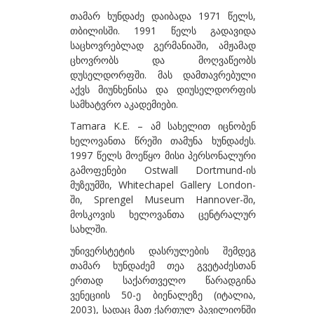
თამარ ხუნდაძე დაიბადა 1971 წელს,
ბეროზაშვილი ზურაბ
თბილისში. 1991 წელს გადავიდა
ბექაია უტა
საცხოვრებლად გერმანიაში, ამჟამად
ცხოვრობს და მოღვაწეობს
ბჟალავა ჯემალ
დუსელდორფში. მას დამთავრებული
აქვს მიუნხენისა და დიუსელდორფის
ბუგიანი ირაკლი
სამხატვრო აკადემიები.
გ
Tamara K.E. – ამ სახელით იცნობენ
გაბიანი ირინა
ხელოვანთა წრეში თამუნა ხუნდაძეს.
1997 წელს მოეწყო მისი პერსონალური
გაგოშიძე გიორგი
გამოფენები Ostwall Dortmund-ის
მუზეუმში, Whitechapel Gallery London-
გაგოშიძე ნანა
ში, Sprengel Museum Hannover-ში,
გაგოშიძე ნინო
მოსკოვის ხელოვანთა ცენტრალურ
სახლში.
გამსახურდია ნინა
უნივერსტეტის დასრულების შემდეგ
გეგია ალექსი
თამარ ხუნდაძემ თეა გვეტაძესთან
ერთად საქართველო წარადგინა
გველესიანი მაგდა
ვენეციის 50-ე ბიენალეზე (იტალია,
2003), სადაც მათ ქართულ პავილიონში
გვეტაძე თეა