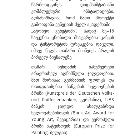
წარმოადგინეს დიდმასშტაბიანი
გზირიშვილი ანა
კომპლექსური ინსტალაციები.
აღსანიშნავია, რომ მათი პროექტი
გუგენჰეიმი ბეგი
გამოიფინა ვენეციის ძველ აკადემიაში –
„ატონეო ვენეტოში“, სადაც მე–16
გულიშვილი ზურაბ
საუკუნის ცნობილი მხატვრების ცანკის
გულუა ლია
და ტინტორეტოს ფრესკებია დაცული.
იმავე წელს თამარი მიიწვიეს პრაღის
დ-თ
პირველ ბიენალეზე.
დაბრუნდაშვილი პაპუნა
თამარ ხუნდაძის ნამუშევრები
არაერთხელ აღნიშნულა ჯილდოებით.
დავითაია მირზა
მათ შორისაა გერმანიის ფოლკს და
დეივიდ დათუნა
რაიფფაიზენის ბანკების ხელოვნების
პრიზი (Kunstpreis der Deutschen Volks-
დუმბაძე სოსო
und Raiffeisenbanken, გერმანია), UBS
ბანკის ჯილდო ახალგაზრდა
ესართია ხატია
ხელოვანებისთვის (Bank Art Award for
ეძგვერაძე გია
Young Art, შვეიცარია) და ევროპული
პრიზი ხატვისთვის (Europan Prize for
ვაჩნაძე თინა
Painting, ბელგია).