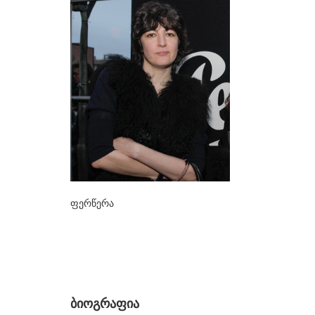
ᲮᲔᲚᲝᲕᲐᲜᲔᲑᲘ
ა-ბ
აბაზაძე ნიკო
ალექსი-მესხიშვილი ქეთუთა
ამაშუკელი გუჯი
ასლანიშვილი თეკლა
ასტალი თოლია
ახობაძე ცირა
ფერწერა
ბასილაია ანრი
ბაღდავაძე ნანა
ბერეკაშვილი დარეჯან
ბერიძე ალექსანდრე
ბიოგრაფია
ბეროზა ლადო