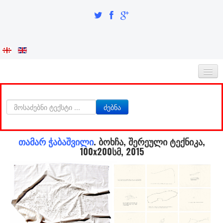
ᲛᲗᲐᲕᲐᲠᲘ
ძებნა
ᲩᲕᲔᲜᲡ ᲨᲔᲡᲐᲮᲔᲑ
ᲘᲜᲢᲔᲒᲠᲐᲪᲘᲐ ᲓᲐ ᲘᲓᲔᲜᲢᲝᲑᲐ
თამარ ჭაბაშვილი
. ბოხჩა, შერეული ტექნიკა,
100x200სმ, 2015
ᲙᲕᲚᲔᲕᲘᲗᲘ ᲜᲐᲬᲘᲚᲘ
ᲮᲔᲚᲝᲕᲐᲜᲔᲑᲘ
ა-ბ
აბაზაძე ნიკო