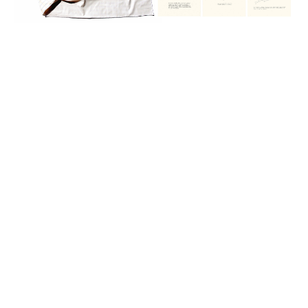
ალექსი-მესხიშვილი ქეთუთა
ამაშუკელი გუჯი
ასლანიშვილი თეკლა
ასტალი თოლია
ახობაძე ცირა
ბასილაია ანრი
ბაღდავაძე ნანა
ბერეკაშვილი დარეჯან
ბერიძე ალექსანდრე
ბეროზა ლადო
ბეროზაშვილი ზურაბ
ბექაია უტა
ბჟალავა ჯემალ