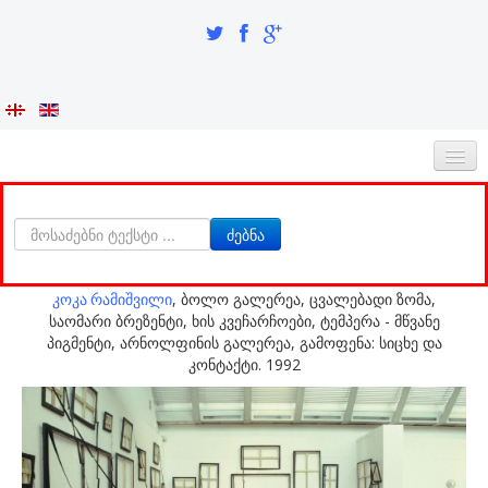
ᲛᲗᲐᲕᲐᲠᲘ
ძებნა
ᲩᲕᲔᲜᲡ ᲨᲔᲡᲐᲮᲔᲑ
ᲘᲜᲢᲔᲒᲠᲐᲪᲘᲐ ᲓᲐ ᲘᲓᲔᲜᲢᲝᲑᲐ
კოკა რამიშვილი
, ბოლო გალერეა, ცვალებადი ზომა,
საომარი ბრეზენტი, ხის კვეჩარჩოები, ტემპერა - მწვანე
ᲙᲕᲚᲔᲕᲘᲗᲘ ᲜᲐᲬᲘᲚᲘ
პიგმენტი, არნოლფინის გალერეა, გამოფენა: სიცხე და
კონტაქტი. 1992
ᲮᲔᲚᲝᲕᲐᲜᲔᲑᲘ
ა-ბ
აბაზაძე ნიკო