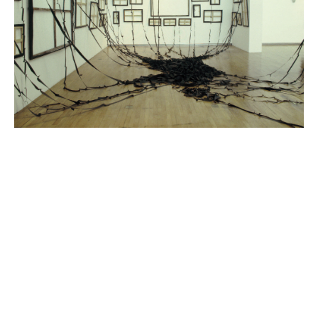
ალექსი-მესხიშვილი ქეთუთა
ამაშუკელი გუჯი
ასლანიშვილი თეკლა
ასტალი თოლია
ახობაძე ცირა
ბასილაია ანრი
ბაღდავაძე ნანა
ბერეკაშვილი დარეჯან
ბერიძე ალექსანდრე
ბეროზა ლადო
ბეროზაშვილი ზურაბ
ბექაია უტა
ბჟალავა ჯემალ