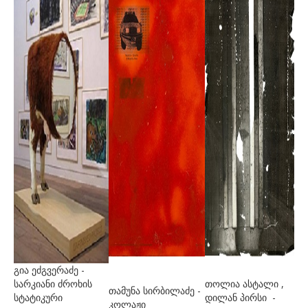
ჭუმბურიძე ნინა
ხახანაშვილი შალვა
ხმალაძე დავით
ჯავახიშვილი ელზა
ჯაფარიძე მირიან
ჯორჯაძე თეა
ჯორჯი ტილდა
ᲙᲝᲜᲢᲐᲥᲢᲘ
გია ეძგვერაძე -
სარკიანი ძროხის
თოლია ასტალი ,
თამუნა სირბილაძე -
სტატიკური
დილან პირსი -
კოლაჟი