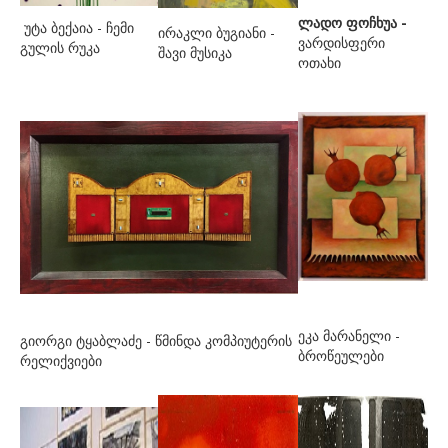
ყრუაშვილი ანიან
ლადო ფოჩხუა -
უტა ბექაია - ჩემი
ირაკლი ბუგიანი -
ვარდისფერი
გულის რუკა
შენგელია გიორგი
შავი მუსიკა
ოთახი
ჩიკვაიძე გია
ჩიჩუა დავით
ჩიჩუა ნანა
ჩხიკვაძე სოფო
წიკლაური ელისო
წულუკიძე ნადია
ჭ-ჯ
ჭაბაშვილი თამარ
ეკა მარანელი -
გიორგი ტყაბლაძე - წმინდა კომპიუტერის
ბროწეულები
რელიქვიები
ჭელიძე ზინაიდა
ჭკადუა გოჩა
ჭკადუა ეთერი