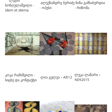
ლევან
ბუგიანი ირაკლი
ალექსანდრე ბერიძე
ნინა გამსახურდია
სონღულაშვილი -
- ოპუსი
- რიზომა
Idem et idema
გ
გაბიანი ირინა
გაგოშიძე გიორგი
გაგოშიძე ნანა
გაგოშიძე ნინო
გამსახურდია ნინა
გეგია ალექსი
გველესიანი მაგდა
ლუკა ლაზარი
-
კოკა რამიშვილი -
ლია გულუა
-
AB12
N092015
სიცხე და კონტაქტი
გვეტაძე თეა
გზირიშვილი ანა
გუგენჰეიმი ბეგი
გულიშვილი ზურაბ