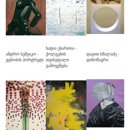
სიხარულიძე ბათუ
სონღულაშვილი ლევან
სოხაძე მელანო
სურვილაძე მერაბ
სხირტლაძე თათია
ხატია ესართია -
სხულუხია თემურ
ანდრო სემეიკო -
ქოლგების
დავით ხმალაძე -
უცნობის პორტრეტი
თვისუფალი
დინოზავრი
ტაბატაძე სოფია
გამოყენება
ტუსიაშვილი ქრისტინე
ტყაბლაძე გიორგი
უ-წ
უზნაძე ბესო
ფარცხალაძე მარიამ
ფოჩხუა ლადო