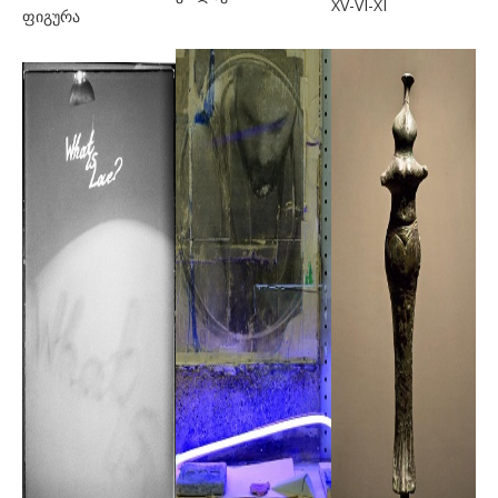
XV-VI-XI
ფიგურა