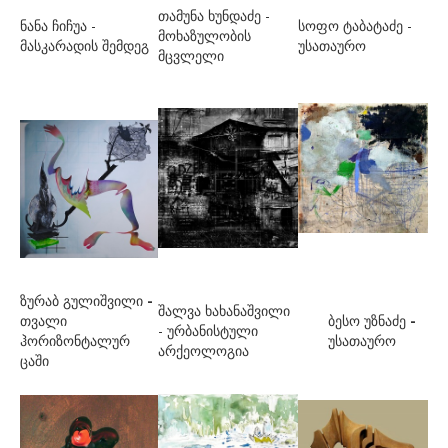
ნებიერიძე გიორგი
თამუნა ხუნდაძე -
ნანა ჩიჩუა -
სოფო ტაბატაძე -
მოხაზულობის
ნიჟარაძე კახა
მასკარადის შემდეგ
უსათაურო
მცვლელი
ოქროპირიძე გოგი
ოქროპირიძე თეა
პაპაშვილი გიორგი
პატიაშვილი გელა
პოლიაკოვი მარკ
რამიშვილი კოკა
რიგვავა სალომე
ზურაბ გულიშვილი
-
შალვა ხახანაშვილი
ს-ტ
თვალი
ბესო უზნაძე
-
- ურბანისტული
ჰორიზონტალურ
უსათაურო
არქეოლოგია
საკანდელიძე ნინო
ცაში
სემეიკო ანდრო
სირბილაძე თამუნა