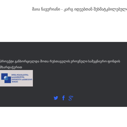
მაია ნავერიანი - კარგ იდეებთან შეხმატკბილებულ
რუსთაველის ეროვნული სამეცნიერო ფონდის
პროექტი განხორციელდა შოთა
მხარდაჭერით