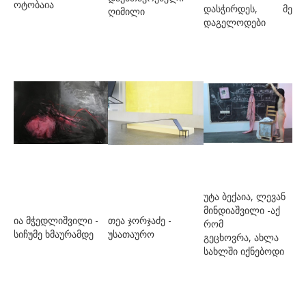
ოტობაია
დასჭირდეს, მე
ღიმილი
კ.ე. თამარა
დაგელოდები
კალანდაძე ნათია
კაპანაძე ქეთი
კესიდი გელა
კორიშელი ბოცო
კუბლა ჯორჯ
ლაზარი ლუკა
ლომსაძე ნინო
უტა ბექაია, ლევან
მ
მინდიაშვილი -აქ
ია მჭედლიშვილი -
თეა ჯორჯაძე -
რომ
მარანელი ეკა
სიჩუმე ხმაურამდე
უსათაურო
გეცხოვრა, ახლა
სახლში იქნებოდი
მასხარაშვილი გიორგი
მაჭავარიანი ანრი
მედოიძე სოფიო