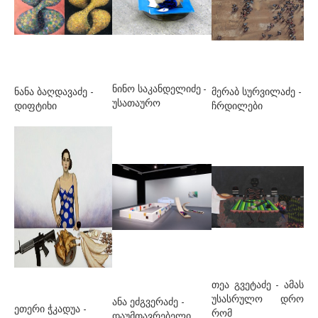
გულუა ლია
დ-თ
დაბრუნდაშვილი პაპუნა
დავითაია მირზა
ნინო საკანდელიძე
-
ნანა ბაღდავაძე -
მერაბ სურვილაძე -
უსათაურო
დიფტიხი
ჩრდილები
დეივიდ დათუნა
დუმბაძე სოსო
ესართია ხატია
ეძგვერაძე გია
ვაჩნაძე თინა
თოფურია კაკო
ი-ლ
იამანიძე თეონა
თეა გვეტაძე
- ამას
უსასრულო დრო
ანა ეძგვერაძე -
ეთერი ჭკადუა -
კ.ე. ანნა
რომ
დაუმთავრებელი